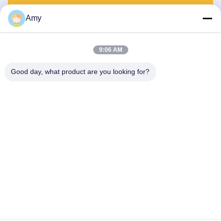
Envie
Amy
9:06 AM
Good day, what product are you looking for?
Hunan Yibeinuo New Material Co., Ltd.
Amy@ybnceramic.com
86-15074879989
No 2, Rua Qingyuan Sul, Parque Industrial de Langli,
Condado de Changsha, Província de Hunan
Boa qualidade de China Vista - a tubulação cerâmica
resistente Fornecedor. © de Copyright 2023-2026 Hunan