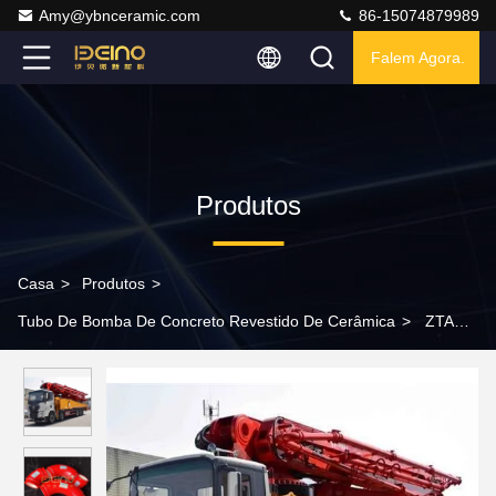
Amy@ybnceramic.com
86-15074879989
Falem Agora.
Produtos
Casa
>
Produtos
>
Tubo De Bomba De Concreto Revestido De Cerâmica
>
ZTA
Ceramics Tubulação de bomba de concreto Tubulação de
redução de bomba de concreto