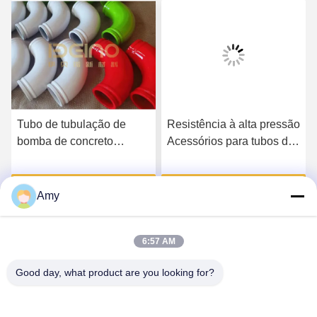
Tubo de tubulação de
Resistência à alta pressão
bomba de concreto
Acessórios para tubos de
resistente ao desgaste na
bomba de concreto
construção moderna
Falem Agora.
Falem Agora.
Amy
6:57 AM
Good day, what product are you looking for?
Hunan Yibeinuo New Material Co., Ltd.