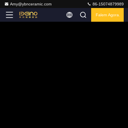
Amy@ybnceramic.com
86-15074879989
Falem Agora.