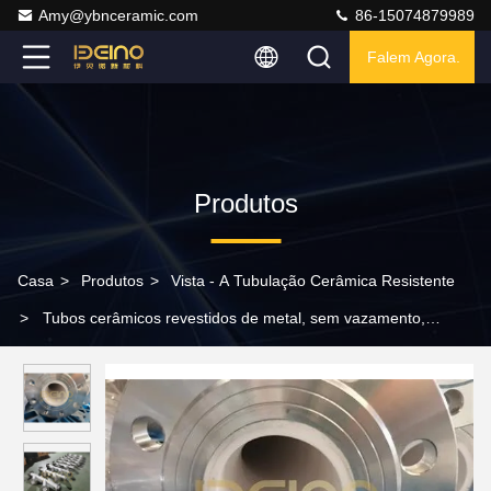
Amy@ybnceramic.com
86-15074879989
Falem Agora.
Produtos
Casa
>
Produtos
>
Vista - A Tubulação Cerâmica Resistente
>
Tubos cerâmicos revestidos de metal, sem vazamento,
bateria de lítio, tubos cerâmicos