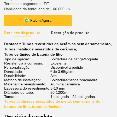
Termos de pagamento: T/T
Habilidade da fonte: ano de 100.000 ㎡/
Falem Agora.
Detalhes do produto
Descrição do produto
Destacar:
Tubos revestidos de cerâmica sem derramamento
,
Tubos metálicos revestidos de cerâmica
,
Tubo cerâmico de bateria de lítio
Tipo de ligação:
Soldadura de flange/soquete
Resistência à corrosão:
Excelente.
Personalização:
Disponível a pedido
Densidade:
³ de 3.65g/cm
Durabilidade:
Alto
Método de instalação:
Soldadura/flange/braçadeira
Material de revestimento:
Alumina cerâmica
Espessura do revestimento:
3-10 mm
Diâmetro do tubo:
50-1200mm
Tamanho:
1 polegada - 24 polegadas
Tubos cerâmicos revestidos de metal, sem vazamento,
bateria de lítio, tubos cerâmicos
Descrição do produto