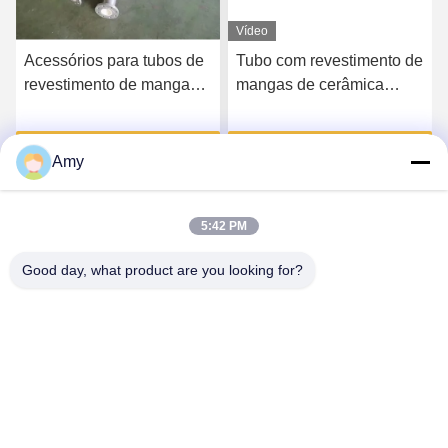
Vídeo
Acessórios para tubos de
Tubo com revestimento de
revestimento de mangas
mangas de cerâmica
de cerâmica resistentes a
industrial, revestimento de
impactos Espessura 10
cerâmica de alumínio anti-
Falem Agora.
Falem Agora.
mm
desgaste
Amy
5:42 PM
Good day, what product are you looking for?
Hunan Yibeinuo New Material Co., Ltd.
Amy@ybnceramic.com
86-15074879989
No 2, Rua Qingyuan Sul, Parque Industrial de Langli,
Condado de Changsha, Província de Hunan