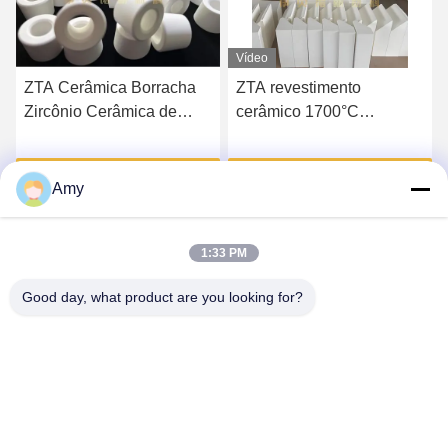
Vídeo
ZTA Cerâmica Borracha
ZTA revestimento
Zircônio Cerâmica de
cerâmico 1700°C
alumínio endurecido
temperatura máxima 2000
MPa resistência
Falem Agora.
Falem Agora.
Amy
1:33 PM
Good day, what product are you looking for?
Hunan Yibeinuo New Material Co., Ltd.
Amy@ybnceramic.com
86-15074879989