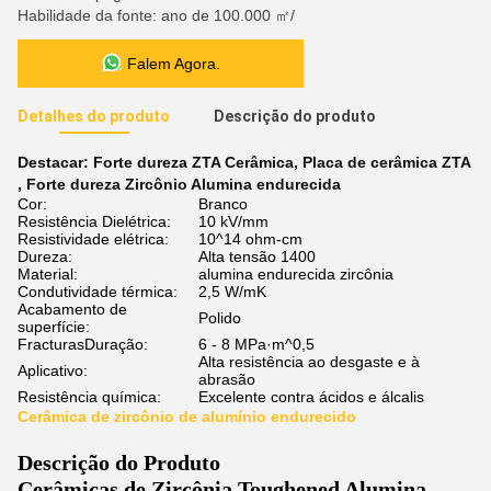
Habilidade da fonte: ano de 100.000 ㎡/
Falem Agora.
Detalhes do produto
Descrição do produto
Destacar:
Forte dureza ZTA Cerâmica
,
Placa de cerâmica ZTA
,
Forte dureza Zircônio Alumina endurecida
Cor:
Branco
Resistência Dielétrica:
10 kV/mm
Resistividade elétrica:
10^14 ohm-cm
Dureza:
Alta tensão 1400
Material:
alumina endurecida zircônia
Condutividade térmica:
2,5 W/mK
Acabamento de
Polido
superfície:
FracturasDuração:
6 - 8 MPa·m^0,5
Alta resistência ao desgaste e à
Aplicativo:
abrasão
Resistência química:
Excelente contra ácidos e álcalis
Cerâmica de zircônio de alumínio endurecido
Descrição do Produto
Cerâmicas de Zircônia Toughened Alumina