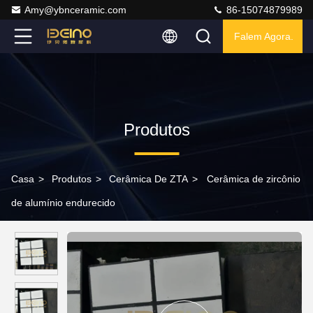
Amy@ybnceramic.com
86-15074879989
Falem Agora.
Produtos
Casa
>
Produtos
>
Cerâmica De ZTA
>
Cerâmica de zircônio
de alumínio endurecido