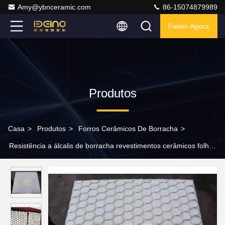
Amy@ybnceramic.com
86-15074879989
Falem Agora.
Produtos
Casa
>
Produtos
>
Forros Cerâmicos De Borracha
>
Resistência a álcalis de borracha revestimentos cerâmicos folha
de borracha cerâmica composta