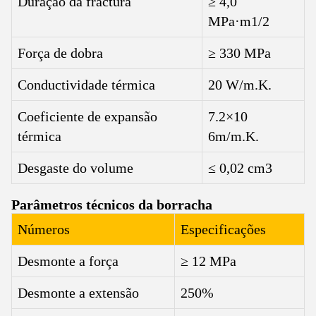
Duração da fractura
≥ 4,0
MPa·m1/2
Força de dobra
≥ 330 MPa
Conductividade térmica
20 W/m.K.
Coeficiente de expansão
7.2×10
térmica
6m/m.K.
Desgaste do volume
≤ 0,02 cm3
Parâmetros técnicos da borracha
Números
Especificações
Desmonte a força
≥ 12 MPa
Desmonte a extensão
250%