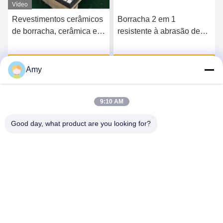
Vídeo
Revestimentos cerâmicos
Borracha 2 em 1
de borracha, cerâmica e
resistente à abrasão de
borracha composta com
cerâmica espessura de
chapa de aço
revestimento 5 mm
Falem Agora.
Falem Agora.
Amy
9:10 AM
Good day, what product are you looking for?
Hunan Yibeinuo New Material Co., Ltd.
Amy@ybnceramic.com
86-15074879989
No 2, Rua Qingyuan Sul, Parque Industrial de Langli,
Condado de Changsha, Província de Hunan